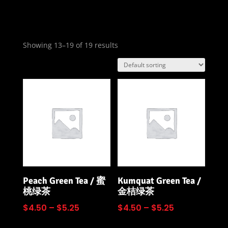
Showing 13–19 of 19 results
Peach Green Tea / 蜜
Kumquat Green Tea /
桃绿茶
金桔绿茶
$
4.50
–
$
5.25
$
4.50
–
$
5.25