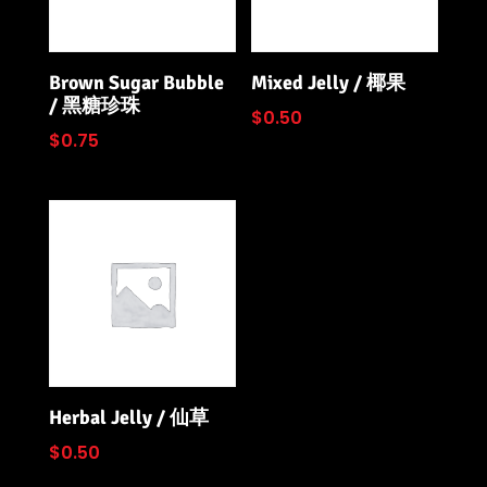
Brown Sugar Bubble
Mixed Jelly / 椰果
/ 黑糖珍珠
$
0.50
$
0.75
Herbal Jelly / 仙草
$
0.50