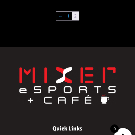
←
1
2
Quick Links
0